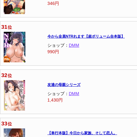
346円
31
位
今から全員NTRれます【超ボリューム合本版】
ショップ：
DMM
990円
32
位
友達の母親シリーズ
ショップ：
DMM
1,430円
33
位
【単行本版】今日から家族、そして恋人。