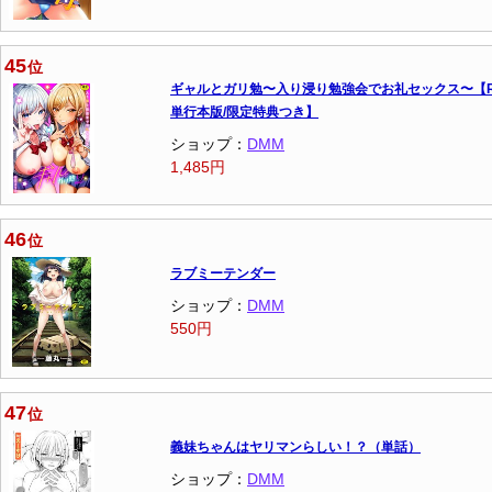
45
位
ギャルとガリ勉〜入り浸り勉強会でお礼セックス〜【R
単行本版/限定特典つき】
ショップ：
DMM
1,485円
46
位
ラブミーテンダー
ショップ：
DMM
550円
47
位
義妹ちゃんはヤリマンらしい！？（単話）
ショップ：
DMM