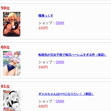
59
位
唾液っくす
ショップ：
DMM
220円
60
位
転校先が元女子校で毎日ハーレムすぎる件（単話）
ショップ：
DMM
330円
61
位
ギャルちゃんは×××になりたい！（単話）
ショップ：
DMM
330円