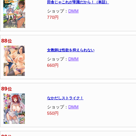
田舎じゃこれが常識だから！（単話）
ショップ：
DMM
770円
88
位
女教師は性欲を抑えられない
ショップ：
DMM
660円
89
位
なかだしストライク！
ショップ：
DMM
550円