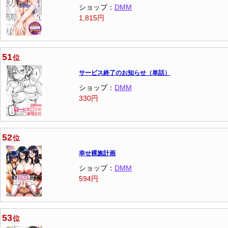
ショップ：
DMM
1,815円
51
位
サービス終了のお知らせ（単話）
ショップ：
DMM
330円
52
位
幸せ裸族計画
ショップ：
DMM
594円
53
位