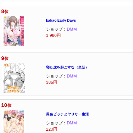
8
位
kakao Early Days
ショップ：
DMM
1,980円
9
位
寝た虎を起こすな（単話）
ショップ：
DMM
385円
10
位
異色ビッチとヤリサー生活
ショップ：
DMM
220円