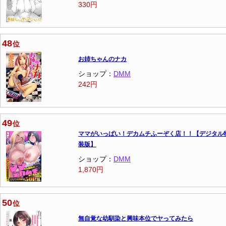
330円
48
位
お姉ちゃんのナカ
ショップ：
DMM
242円
49
位
ママがいっぱい！デカムチふーぞく店！！【デジタル
装版】
ショップ：
DMM
1,870円
50
位
無自覚な幼馴染と興味本位でヤってみたら