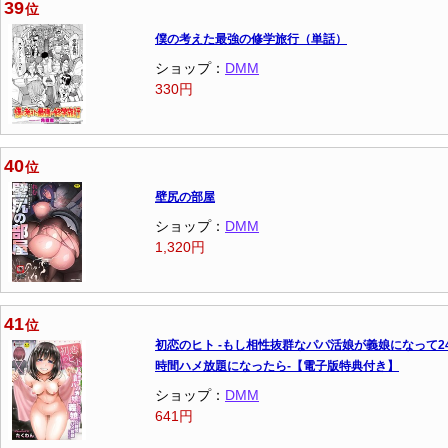
39
位
僕の考えた最強の修学旅行（単話）
ショップ：
DMM
330円
40
位
壁尻の部屋
ショップ：
DMM
1,320円
41
位
初恋のヒト -もし相性抜群なパパ活娘が義娘になって2
時間ハメ放題になったら-【電子版特典付き】
ショップ：
DMM
641円