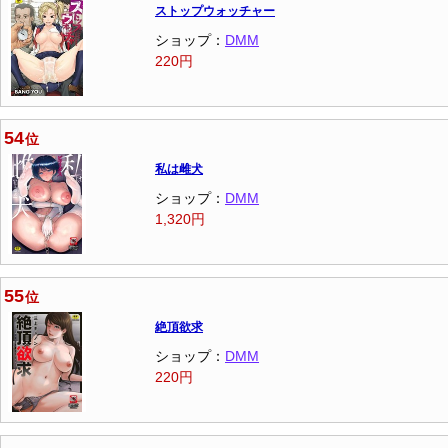
ストップウォッチャー
ショップ：
DMM
220円
54
位
私は雌犬
ショップ：
DMM
1,320円
55
位
絶頂欲求
ショップ：
DMM
220円