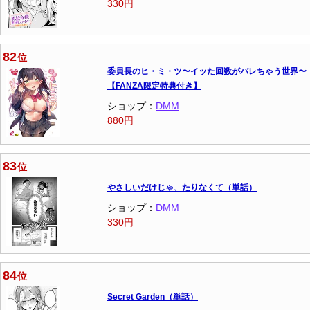
330円
82
位
委員長のヒ・ミ・ツ〜イッた回数がバレちゃう世界〜
【FANZA限定特典付き】
ショップ：
DMM
880円
83
位
やさしいだけじゃ、たりなくて（単話）
ショップ：
DMM
330円
84
位
Secret Garden（単話）