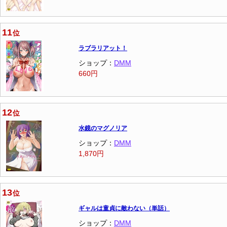
11
位
ラブラリアット！
ショップ：
DMM
660円
12
位
水鏡のマグノリア
ショップ：
DMM
1,870円
13
位
ギャルは童貞に敵わない（単話）
ショップ：
DMM