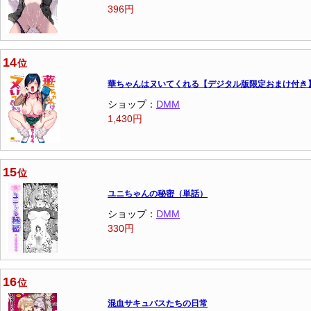
396円
14
位
華ちゃんはヌいてくれる【デジタル版限定おまけ付き
ショップ：
DMM
1,430円
15
位
ユニちゃんの秘密（単話）
ショップ：
DMM
330円
16
位
混血サキュバスたちの日常