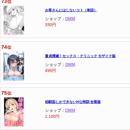
73
位
お客さんにはしないコト（単話）
ショップ：
DMM
330円
74
位
童貞撲滅！セックス・クリニック モザイク版
ショップ：
DMM
495円
75
位
幼馴染しかできないHな特訓 合冊版
ショップ：
DMM
1,100円