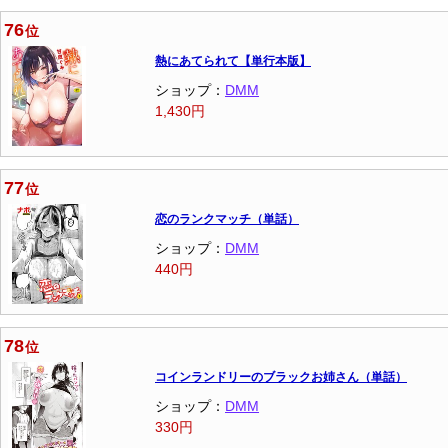
76
位
熱にあてられて【単行本版】
ショップ：
DMM
1,430円
77
位
恋のランクマッチ（単話）
ショップ：
DMM
440円
78
位
コインランドリーのブラックお姉さん（単話）
ショップ：
DMM
330円