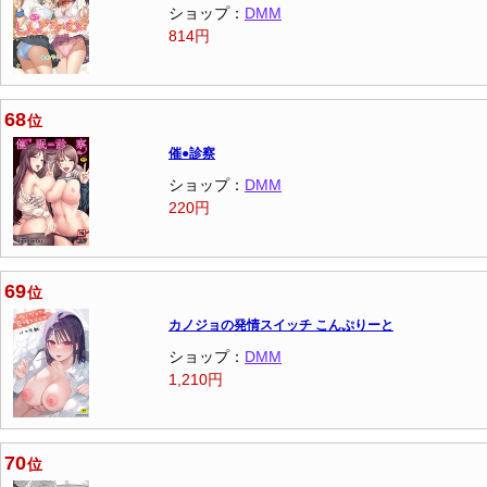
ショップ：
DMM
814円
68
位
催●診察
ショップ：
DMM
220円
69
位
カノジョの発情スイッチ こんぷりーと
ショップ：
DMM
1,210円
70
位