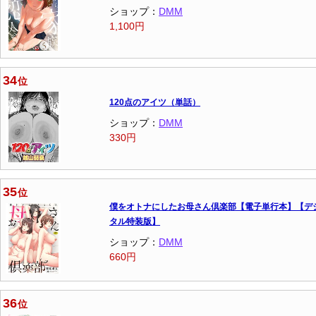
ショップ：
DMM
1,100円
34
位
120点のアイツ（単話）
ショップ：
DMM
330円
35
位
僕をオトナにしたお母さん倶楽部【電子単行本】【デ
タル特装版】
ショップ：
DMM
660円
36
位