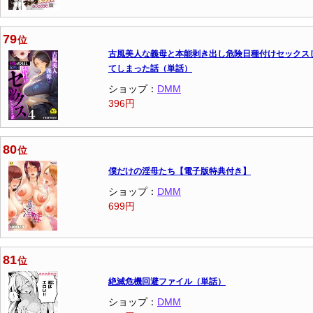
79
位
古風美人な義母と本能剥き出し危険日種付けセックス
てしまった話（単話）
ショップ：
DMM
396円
80
位
僕だけの淫母たち【電子版特典付き】
ショップ：
DMM
699円
81
位
絶滅危機回避ファイル（単話）
ショップ：
DMM