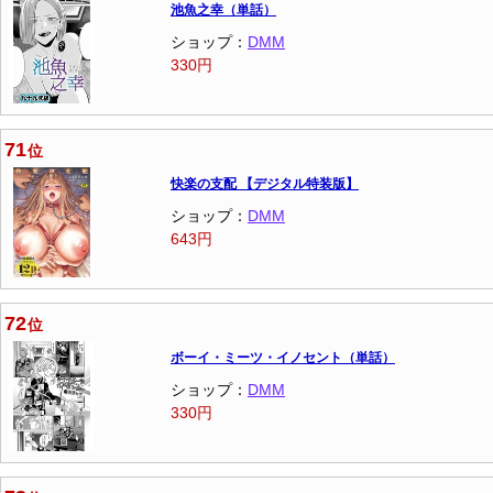
池魚之幸（単話）
ショップ：
DMM
330円
71
位
快楽の支配 【デジタル特装版】
ショップ：
DMM
643円
72
位
ボーイ・ミーツ・イノセント（単話）
ショップ：
DMM
330円