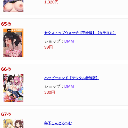
1,320円
65
位
セクストップウォッチ【完全版】【タテヨミ】
ショップ：
DMM
99円
66
位
ハッピーエンド【デジタル特装版】
ショップ：
DMM
330円
67
位
年下しんどろ〜む