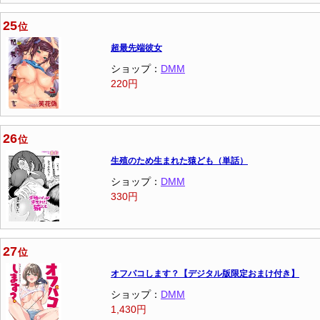
25
位
超最先端彼女
ショップ：
DMM
220円
26
位
生殖のため生まれた猿ども（単話）
ショップ：
DMM
330円
27
位
オフパコします？【デジタル版限定おまけ付き】
ショップ：
DMM
1,430円