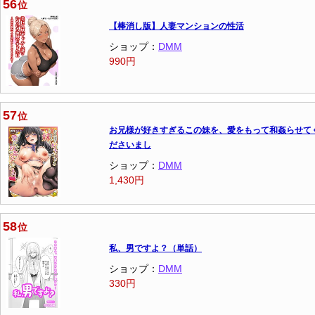
56
位
【棒消し版】人妻マンションの性活
ショップ：
DMM
990円
57
位
お兄様が好きすぎるこの妹を、愛をもって和姦らせて
ださいまし
ショップ：
DMM
1,430円
58
位
私、男ですよ？（単話）
ショップ：
DMM
330円