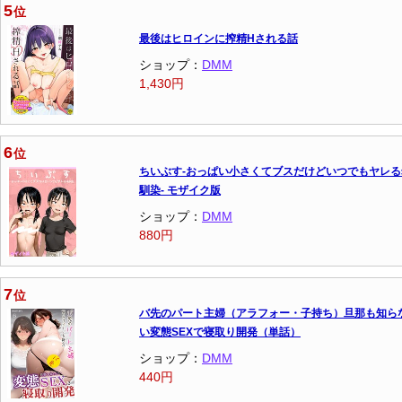
5
位
最後はヒロインに搾精Hされる話
ショップ：
DMM
1,430円
6
位
ちいぶす-おっぱい小さくてブスだけどいつでもヤレる
馴染- モザイク版
ショップ：
DMM
880円
7
位
バ先のパート主婦（アラフォー・子持ち）旦那も知ら
い変態SEXで寝取り開発（単話）
ショップ：
DMM
440円