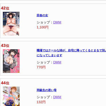
42
位
田舎の女
ショップ：
DMM
1,100円
43
位
職場ではクールな姉が、自宅に帰ってくるとまるで別
になってしまいます
ショップ：
DMM
770円
44
位
同級生の若い母
ショップ：
DMM
132円