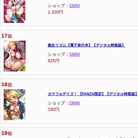
ショップ：
DMM
1,320円
17
位
痴女リズム【電子単行本】【デジタル特装版】
ショップ：
DMM
825円
18
位
カラフルデイズ！ 【FANZA限定】【デジタル特装版
ショップ：
DMM
330円
19
位