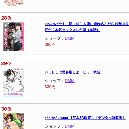
28
位
バ先のパート主婦（41）を家に連れ込んだら10年ぶり
汗だく本気セックスした話（単話）
ショップ：
DMM
396円
29
位
いっしょに思春期しよーぜっ（単話）
ショップ：
DMM
330円
30
位
びんかんsweet 【FANZA限定】【デジタル特装版】
ショップ：
DMM