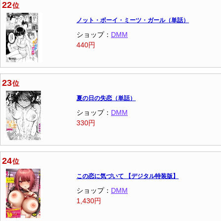
22
位
ノット・ボーイ・ミーツ・ガール（単話）
ショップ：
DMM
440円
23
位
夏の日の失恋（単話）
ショップ：
DMM
330円
24
位
この恋に気づいて 【デジタル特装版】
ショップ：
DMM
1,430円