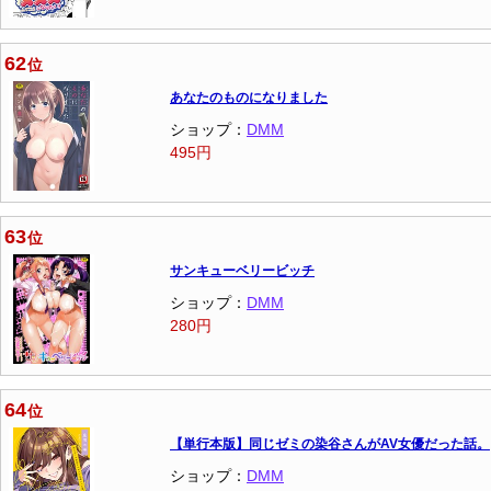
62
位
あなたのものになりました
ショップ：
DMM
495円
63
位
サンキューベリービッチ
ショップ：
DMM
280円
64
位
【単行本版】同じゼミの染谷さんがAV女優だった話。
ショップ：
DMM