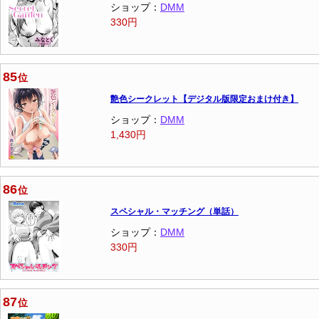
ショップ：
DMM
330円
85
位
艶色シークレット【デジタル版限定おまけ付き】
ショップ：
DMM
1,430円
86
位
スペシャル・マッチング（単話）
ショップ：
DMM
330円
87
位