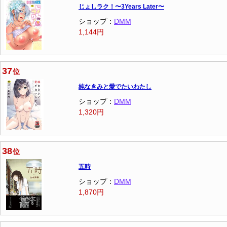
じょしラク！〜3Years Later〜
ショップ：
DMM
1,144円
37
位
純なきみと愛でたいわたし
ショップ：
DMM
1,320円
38
位
五時
ショップ：
DMM
1,870円