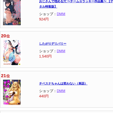
おじさんで埋める穴 〜チーム☆ラッキー作品集〜 【
タル特装版】
ショップ：
DMM
924円
20
位
したがりデリバリー
ショップ：
DMM
1,540円
21
位
チベスナちゃんは笑わない（単話）
ショップ：
DMM
440円